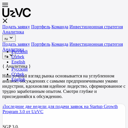
Подать заявку
Портфель
Команда
Инвестиционная стратегия
Аналитика
ru
Подать заявку
Портфель
Команда
Инвестиционная стратегия
Аналитика
Русский
ru
O'zbek
English
{ Аналитика }
Русский
O'zbek
Наш точный взгляд рынка основывается на углубленном
English
анализе, обсуждениях с самыми предприимчивыми умами
индустрии, вдохновляя идейное лидерство, сформированное с
трудно заработанным опытом. Смотри глубже и
присоединяйся к обсуждению.
Последние две недели для подачи заявок на Startup Growth
Program 3.0 от UzVC
SGP 3.0.