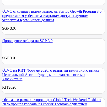
UzVC открывает прием заявок на Startup Growth Program 3.0,
предоставляя узбекским стартапам доступ к лучшим
экспертам Кремниевой долины
SGP 3.0.
Проведение отбора на SGP 3.0
SGP 3.0.
UzVC на КИТ Форуме 2026: о развитии венчурного рынка
Центральной Азии и будущем стартап-экосистемы
Узбекистана
KIT2026
16го мая в рамках второго дня Global Tech Weekend Tashkent
2026 прошла глобальная сессия Techstars с участием