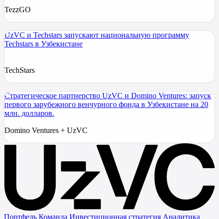
TezzGO
UzVC и Techstars запускают национальную программу
Techstars в Узбекистане
TechStars
Стратегическое партнерство UzVC и Domino Ventures: запуск
первого зарубежного венчурного фонда в Узбекистане на 20
млн. долларов.
Domino Ventures + UzVC
Портфель
Команда
Инвестиционная стратегия
Аналитика