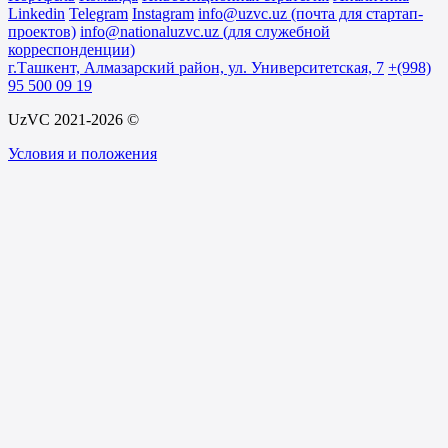
Linkedin
Telegram
Instagram
info@uzvc.uz (почта для стартап-
проектов)
info@nationaluzvc.uz (для служебной
корреспонденции)
г.Ташкент, Алмазарский район, ул. Университетская, 7
+(998)
95 500 09 19
UzVC 2021-2026 ©
Условия и положения