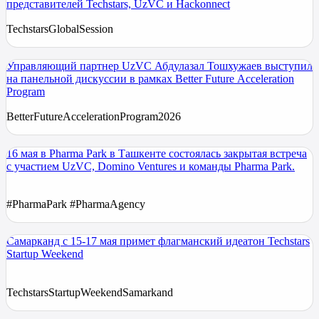
представителей Techstars, UzVC и Hackonnect
TechstarsGlobalSession
Управляющий партнер UzVC Абдулазал Тошхужаев выступил
на панельной дискуссии в рамках Better Future Acceleration
Program
BetterFutureAccelerationProgram2026
16 мая в Pharma Park в Ташкенте состоялась закрытая встреча
с участием UzVC, Domino Ventures и команды Pharma Park.
#PharmaPark #PharmaAgency
Самарканд с 15-17 мая примет флагманский идеатон Techstars
Startup Weekend
TechstarsStartupWeekendSamarkand