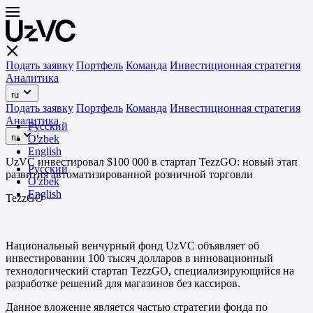
Подать заявку
Портфель
Команда
Инвестиционная стратегия
Аналитика
ru
Подать заявку
Портфель
Команда
Инвестиционная стратегия
Аналитика
Русский
ru
O'zbek
English
UzVC инвестировал $100 000 в стартап TezzGO: новый этап
Русский
развития автоматизированной розничной торговли
O'zbek
English
TezzGO
Национальный венчурный фонд UzVC объявляет об
инвестировании 100 тысяч долларов в инновационный
технологический стартап TezzGO, специализирующийся на
разработке решений для магазинов без кассиров.
Данное вложение является частью стратегии фонда по