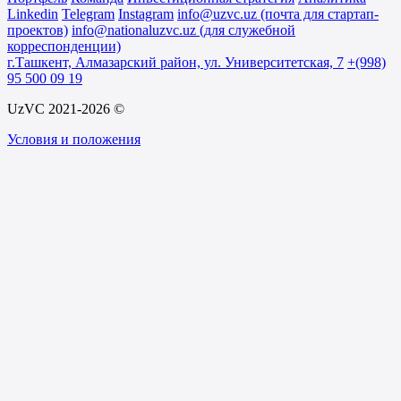
Linkedin
Telegram
Instagram
info@uzvc.uz (почта для стартап-
проектов)
info@nationaluzvc.uz (для служебной
корреспонденции)
г.Ташкент, Алмазарский район, ул. Университетская, 7
+(998)
95 500 09 19
UzVC 2021-2026 ©
Условия и положения