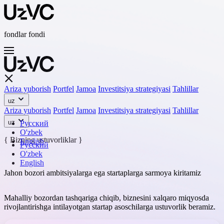
fondlar fondi
Ariza yuborish
Portfel
Jamoa
Investitsiya strategiyasi
Tahlillar
uz
Ariza yuborish
Portfel
Jamoa
Investitsiya strategiyasi
Tahlillar
uz
Русский
O'zbek
{ Bizning ustuvorliklar }
English
Русский
O'zbek
English
Jahon bozori ambitsiyalarga ega startaplarga sarmoya kiritamiz
Mahalliy bozordan tashqariga chiqib, biznesini xalqaro miqyosda
rivojlantirishga intilayotgan startap asoschilarga ustuvorlik beramiz.