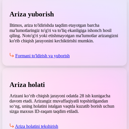
Ariza yuborish
Iltimos, ariza to'ldirishda taqdim etayotgan barcha
ma'lumotlaringiz to'g'ri va to'liq ekanligiga ishonch hosil
qiling. Noto'g'ri yoki etishmayotgan ma'lumotlar arizangizni
ko'rib chiqish jarayonini kechiktirishi mumkin.
Formani to'ldirish va yuborish
Ariza holati
Arizani koʻrib chiqish jarayoni odatda 28 ish kunigacha
davom etadi. Arizangiz muvaffaqiyatli topshirilgandan
soʻng, uning holatini istalgan vaqtda kuzatib borish uchun
sizga maxsus ID-raqam taqdim etiladi.
Ariza holatini tekshirish