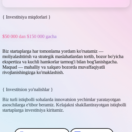
{ Investitsiya miqdorlari }
$50 000 dan $150 000 gacha
Biz startaplarga har tomonlama yordam ko'rsatamiz —
moliyalashtirish va strategik maslahatlardan tortib, bozor bo'yicha
ekspertiza va kuchli hamkorlar tarmog'i bilan bog'lanishgacha.
Maqsad — mahalliy va xalqaro bozorda muvaffaqiyatli
rivojlanishingizga ko'maklashish.
{ Investitsion yo'nalishlar }
Biz turli istiqbolli sohalarda innovatsion yechimlar yaratayotgan
asoschilarga e'tibor beramiz. Kelajakni shakllantirayotgan istiqbolli
startaplarga investitsiya kiritamiz.