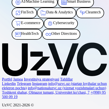
AI/Machine Learning
Smart Business
FinTech
Data & Analytics
Cleantech
E-commerce
Cybersecurity
HealthTech
Other Directions
Portfel
Jamoa
Investitsiya strategiyasi
Tahlillar
Linkedin
Telegram
Instagram
info@uzvc.uz (startap loyihalar uchun
elektron pochta)
info@nationaluzvc.uz (xizmat yozishmalari uchun)
Toshkent shahar, Olmazor tumani, Universitet ko'chasi, 7
+(998) 95
500 09 19
UzVC 2021-2026 ©